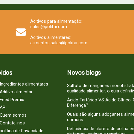
Aditivos para alimentação:
sales@polifar.com
Aditivos alimentares:
alimentos.sales@polifar.com
pidos
Novos blogs
Ingredientes alimentares
Sulfato de manganês monohidrat
qualidade alimentar: o guia definit
Aditivo alimentar
Feed Premix
Ácido Tartárico VS Ácido Cítrico: 
Diferença?
API
Quais são alguns adoçantes alim
Quem somos
comuns
Contate-nos
Deficiência de cloreto de colina e
política de Privacidade