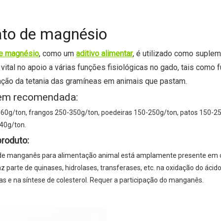
ara rações
ato de magnésio
de magnésio
, como um
aditivo alimentar
, é utilizado como suple
vital no apoio a várias funções fisiológicas no gado, tais como
nção da tetania das gramíneas em animais que pastam.
em recomendada:
-60g/ton, frangos 250-350g/ton, poedeiras 150-250g/ton, patos 150-25
-40g/ton.
produto:
 de manganês para alimentação animal está amplamente presente em or
az parte de quinases, hidrolases, transferases, etc. na oxidação do áci
as e na síntese de colesterol. Requer a participação do manganês.