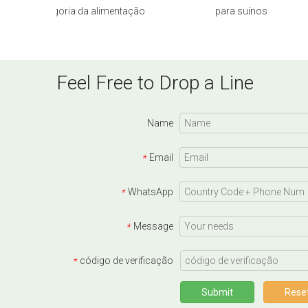
da categoria da alimentação
para suínos
Feel Free to Drop a Line
Name
Email
*
WhatsApp
*
Message
*
código de verificação
*
Submit
Rese