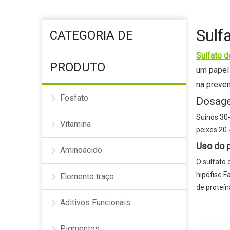
Aditivos pré-misturados p
Coagulante
Sulf
CATEGORIA DE
Goma Xantana
Sulfato 
PRODUTO
um papel 
na preve
Fosfato
Dosag
Suínos 30
Vitamina
peixes 20
Uso do 
Aminoácido
O sulfato
hipófise.F
Elemento traço
de proteín
Aditivos Funcionais
Pigmentos