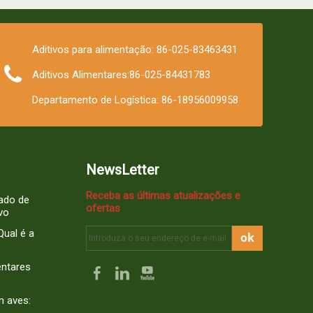
Aditivos para alimentação: 86-025-83463431
Aditivos Alimentares:86-025-84431783
Departamento de Logística: 86-18956009958
NewsLetter
Receba as últimas atualizações e
ado de
ofertas
ivo
Qual é a
ok
entares
m aves: