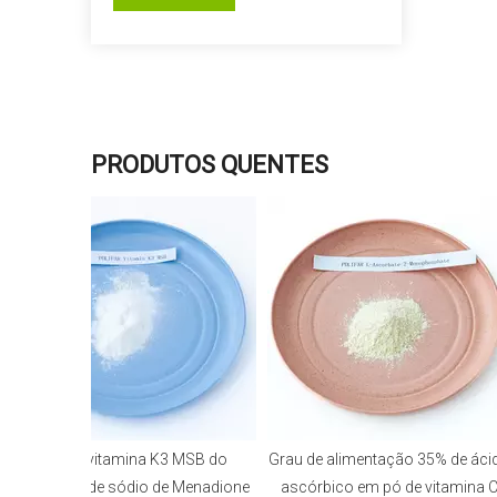
PRODUTOS QUENTES
Pó da vitamina K3 MSB do
Grau de alimentação 35% de ácido
bissulfito de sódio de Menadione
ascórbico em pó de vitamina C