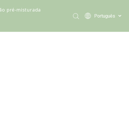
ão pré-misturada
Português
stura de alimentação
Türk dili
Polski
es de fórmula pré-misturada
Tiếng Việt
ante de ração pré-misturada
Italiano
Deutsch
Español
Pусский
Français
العربية
English